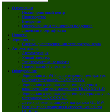
О компании
Инжиниринговый центр
Производство
Внедрение
Обслуживание и техническая поддержка
Лицензии и сертификаты
Новости
Термометрия
Система диспетчеризации температуры зерна
Автоматизация
Автоматизация
Умный элеватор
Электромонтажные работы
Галерея шкафов управления
Оборудование
Термоштанга с Wi-Fi для измерения температуры
сыпучих материалов TR-XXXXY-W
Термоштанга для измерения температуры и
влажности сыпучих материалов TR-XXXX11-D
Термоштанга для измерения температуры сыпучих
материалов TR-XXXX1-D
Датчик движения сыпучих материалов GL‑MW
Реле контроля вращения и скорости конвейера
GL‑RCM