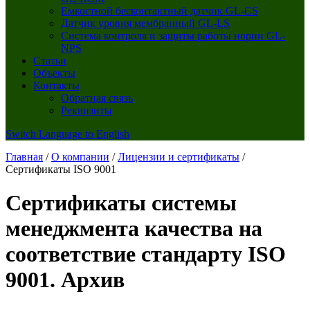
Емкостной бесконтактный датчик GL-CS
Датчик уровня мембранный GL-LS
Система контроля и защиты работы нории GL-
NPS
Статьи
Объекты
Контакты
Обратная связь
Реквизиты
Switch Language to English
Главная
/
О компании
/
Лицензии и сертификаты
/
Сертификаты ISO 9001
Сертификаты системы
менеджмента качества на
соответствие стандарту ISO
9001. Архив