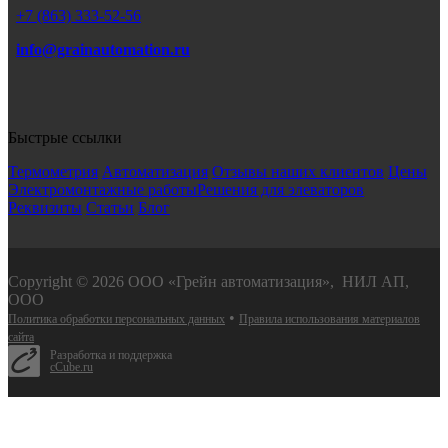
+7
(863) 333-52-56
info@grainautomation.ru
Быстрые ссылки
Термометрия
Автоматизация
Отзывы наших клиентов
Цены
Электромонтажные работы
Решения для элеваторов
Реквизиты
Статьи
Блог
Copyright © 2026 ООО «Грейн автоматизация», НИЛ АП,
ООО
•
Политика обработки персональных данных
Правила использования материалов
сайта
Разработка и поддержка
cCube.ru