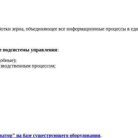
ботки зерна, объединяющее все информационные процессы в ед
се подсистемы управления
:
обные);
зводственным процессом;
атор" на базе существующего оборудования
.