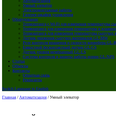
Автоматизация
Умный элеватор
Электромонтажные работы
Галерея шкафов управления
Оборудование
Термоштанга с Wi-Fi для измерения температуры
Термоштанга для измерения температуры и влажн
Термоштанга для измерения температуры сыпучи
Датчик движения сыпучих материалов GL‑MW
Реле контроля вращения и скорости конвейера GL
Емкостной бесконтактный датчик GL-CS
Датчик уровня мембранный GL-LS
Система контроля и защиты работы нории GL-NPS
Статьи
Объекты
Контакты
Обратная связь
Реквизиты
Switch Language to English
Главная
/
Автоматизация
/
Умный элеватор