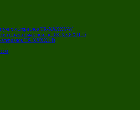
 сыпучих материалов TR-XXXXY-W
ости сыпучих материалов TR-XXXX11-D
х материалов TR-XXXX1-D
‑RCM