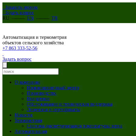
Заказать звонок
Задать вопрос
RU
———
EN
———
TR
Автоматизация и термометрия
объектов сельского хозяйства
+7 863 333-52-56
Задать вопрос
О компании
Инжиниринговый центр
Производство
Внедрение
Обслуживание и техническая поддержка
Лицензии и сертификаты
Новости
Термометрия
Система диспетчеризации температуры зерна
Автоматизация