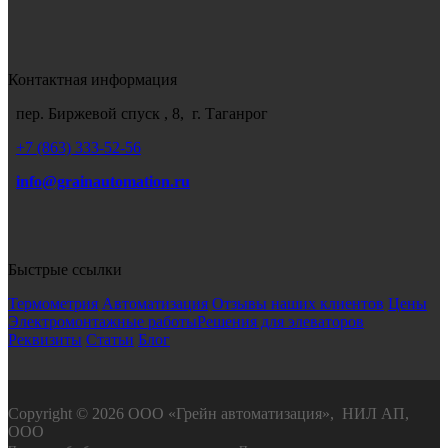
Контактная информация
пер. Биржевой спуск , 8, г. Таганрог
+7
(863) 333-52-56
info@grainautomation.ru
Быстрые ссылки
Термометрия
Автоматизация
Отзывы наших клиентов
Цены
Электромонтажные работы
Решения для элеваторов
Реквизиты
Статьи
Блог
Copyright © 2026 ООО «Грейн автоматизация», НИЛ АП,
ООО