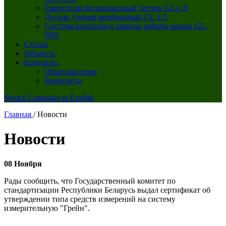
Емкостной бесконтактный датчик GL-CS
Датчик уровня мембранный GL-LS
Система контроля и защиты работы нории GL-
NPS
Статьи
Объекты
Контакты
Обратная связь
Реквизиты
Switch Language to English
Главная
/
Новости
Новости
08 Ноября
Рады сообщить, что Государственный комитет по
стандартизации Республики Беларусь выдал сертификат об
утверждении типа средств измерений на систему
измерительную "Грейн".