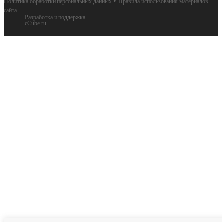
•
Политика обработки персональных данных
Правила использования материалов
сайта
Разработка и поддержка
cCube.ru