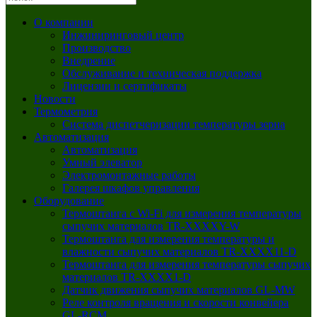
О компании
Инжиниринговый центр
Производство
Внедрение
Обслуживание и техническая поддержка
Лицензии и сертификаты
Новости
Термометрия
Система диспетчеризации температуры зерна
Автоматизация
Автоматизация
Умный элеватор
Электромонтажные работы
Галерея шкафов управления
Оборудование
Термоштанга с Wi-Fi для измерения температуры
сыпучих материалов TR-XXXXY-W
Термоштанга для измерения температуры и
влажности сыпучих материалов TR-XXXX11-D
Термоштанга для измерения температуры сыпучих
материалов TR-XXXX1-D
Датчик движения сыпучих материалов GL‑MW
Реле контроля вращения и скорости конвейера
GL‑RCM