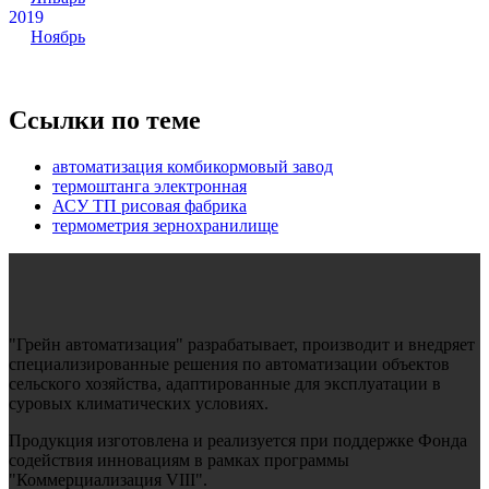
2019
Ноябрь
Ссылки по теме
автоматизация комбикормовый завод
термоштанга электронная
АСУ ТП рисовая фабрика
термометрия зернохранилище
"Грейн автоматизация" разрабатывает, производит и внедряет
специализированные решения по автоматизации объектов
сельского хозяйства, адаптированные для эксплуатации в
суровых климатических условиях.
Продукция изготовлена и реализуется при поддержке Фонда
содействия инновациям в рамках программы
"Коммерциализация VIII".