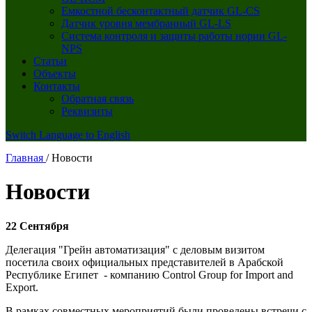
Емкостной бесконтактный датчик GL-CS
Датчик уровня мембранный GL-LS
Система контроля и защиты работы нории GL-
NPS
Статьи
Объекты
Контакты
Обратная связь
Реквизиты
Switch Language to English
Главная
/
Новости
Новости
22 Сентября
Делегация "Грейн автоматизация" с деловым визитом
посетила своих официальных представителей в Арабской
Республике Египет - компанию Control Group for Import and
Export.
В рамках совместных мероприятий были проведены встречи с