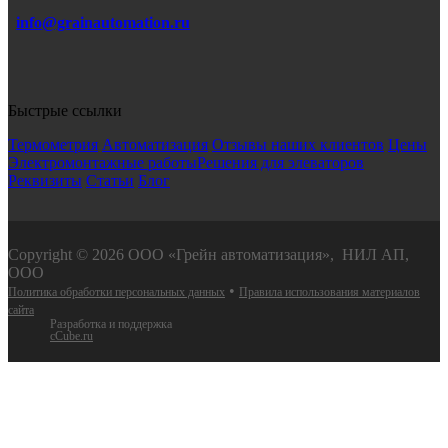
info@grainautomation.ru
Быстрые ссылки
Термометрия
Автоматизация
Отзывы наших клиентов
Цены
Электромонтажные работы
Решения для элеваторов
Реквизиты
Статьи
Блог
Copyright © 2026 ООО «Грейн автоматизация», НИЛ АП,
ООО
•
Политика обработки персональных данных
Правила использования материалов
сайта
Разработка и поддержка
cCube.ru