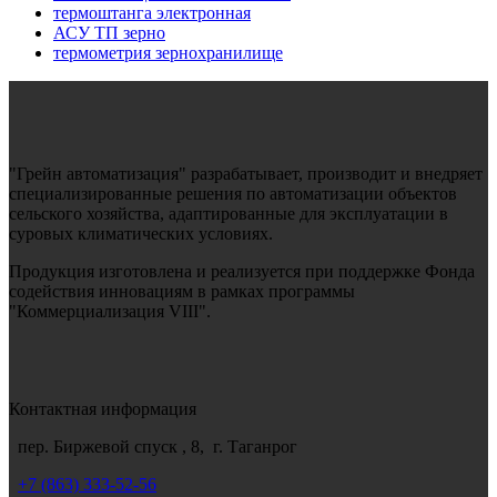
термоштанга электронная
АСУ ТП зерно
термометрия зернохранилище
"Грейн автоматизация" разрабатывает, производит и внедряет
специализированные решения по автоматизации объектов
сельского хозяйства, адаптированные для эксплуатации в
суровых климатических условиях.
Продукция изготовлена и реализуется при поддержке Фонда
содействия инновациям в рамках программы
"Коммерциализация VIII".
Контактная информация
пер. Биржевой спуск , 8, г. Таганрог
+7
(863) 333-52-56