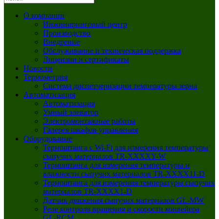
О компании
Инжиниринговый центр
Производство
Внедрение
Обслуживание и техническая поддержка
Лицензии и сертификаты
Новости
Термометрия
Система диспетчеризации температуры зерна
Автоматизация
Автоматизация
Умный элеватор
Электромонтажные работы
Галерея шкафов управления
Оборудование
Термоштанга с Wi-Fi для измерения температуры
сыпучих материалов TR-XXXXY-W
Термоштанга для измерения температуры и
влажности сыпучих материалов TR-XXXX11-D
Термоштанга для измерения температуры сыпучих
материалов TR-XXXX1-D
Датчик движения сыпучих материалов GL‑MW
Реле контроля вращения и скорости конвейера
GL‑RCM